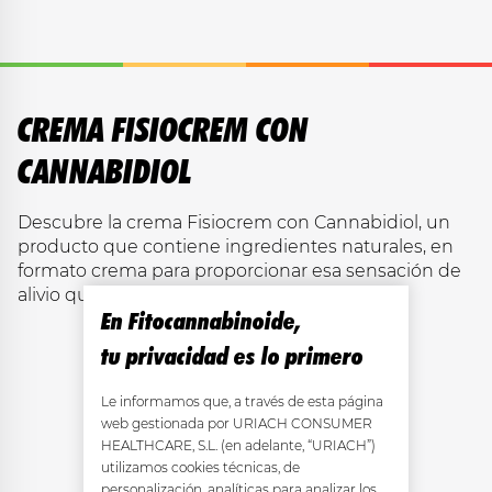
CREMA FISIOCREM CON
CANNABIDIOL
Descubre la crema Fisiocrem con Cannabidiol, un
producto que contiene ingredientes naturales, en
formato crema para proporcionar esa sensación de
alivio que necesitas.
En Fitocannabinoide,
tu privacidad es lo primero
Le informamos que, a través de esta página
web gestionada por URIACH CONSUMER
VER PRODUCTO
HEALTHCARE, S.L. (en adelante, “URIACH”)
utilizamos cookies técnicas, de
personalización, analíticas para analizar los