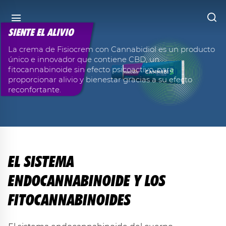
SIENTE EL ALIVIO
La crema de Fisiocrem con Cannabidiol es un producto
único e innovador que contiene CBD, un
fitocannabinoide sin efecto psicoactivo, para
proporcionar alivio y bienestar gracias a su efecto
reconfortante.
EL SISTEMA
ENDOCANNABINOIDE Y
LOS
FITOCANNABINOIDES